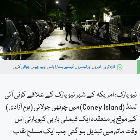
تازہ ترین خبروں اور تبصروں کیلئے ہمارا وٹس ایپ چینل جوائن کریں
نیویارک: امریکہ کے شہر نیویارک کے علاقے کونی آئی
لینڈ (Coney Island) میں چوتھی جولائی (یومِ آزادی)
کے موقع پر منعقدہ ایک فیملی باربی کیو پارٹی اس
وقت ماتم میں تبدیل ہو گئی جب ایک مسلح نقاب