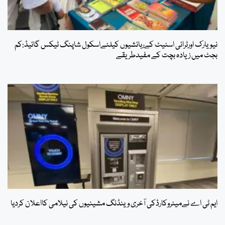
نیویارک اورٹرائی اسٹیٹ کےرہائشیوں کیلئےاسکول شاپنگ ٹیکس گائیڈ:کم
بجٹ میں زیادہ بچت کے مفیدطریقے
ایم ٹی اے نےمیٹروکارڈکی آخری وینڈنگ مشینیوں کی نیلامی کااعلان کردیا