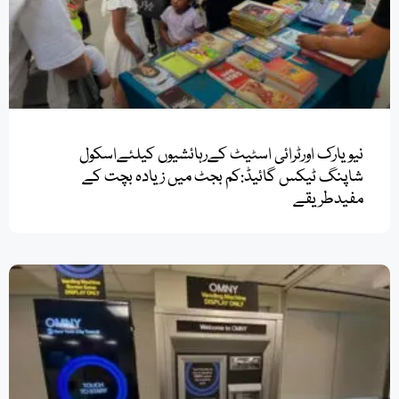
نیویارک اورٹرائی اسٹیٹ کےرہائشیوں کیلئےاسکول
شاپنگ ٹیکس گائیڈ:کم بجٹ میں زیادہ بچت کے
مفیدطریقے