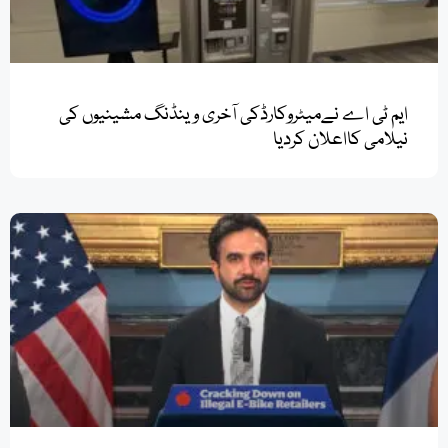
ایم ٹی اے نےمیٹروکارڈکی آخری وینڈنگ مشینیوں کی
نیلامی کااعلان کردیا