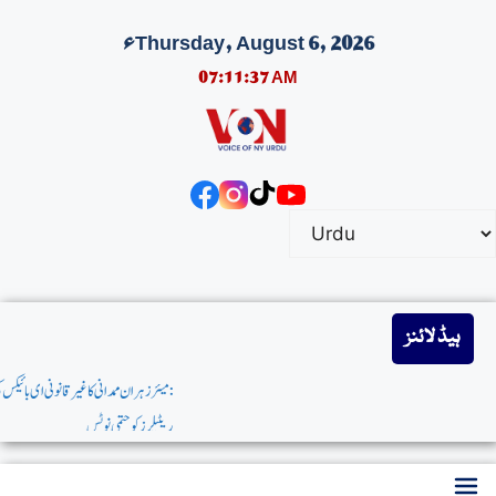
Thursday, August 6, 2026ء
07:11:38 AM
ہیڈ لائنز
: میئر زہران ممدانی کاغیرقانونی ای بائیکس کی فروخت پرایمیزون اورٹارگٹ سمیت 40 سےزائد بڑے
ریٹیلرزکوحتمی نوٹس