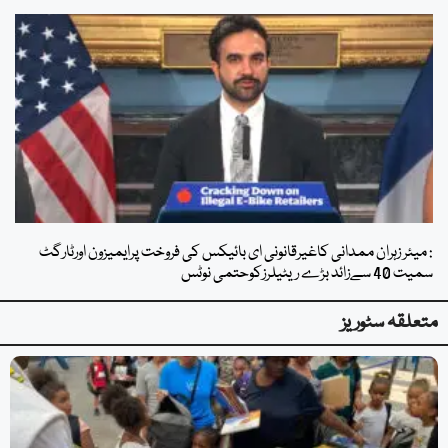
: میئر زہران ممدانی کاغیرقانونی ای بائیکس کی فروخت پرایمیزون اورٹارگٹ
سمیت 40 سےزائد بڑے ریٹیلرزکوحتمی نوٹس
متعلقہ سٹوریز