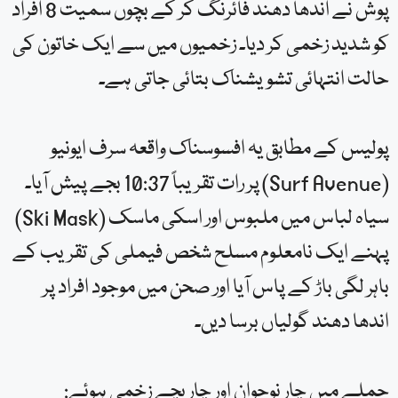
پوش نے اندھا دھند فائرنگ کر کے بچوں سمیت 8 افراد
کو شدید زخمی کر دیا۔ زخمیوں میں سے ایک خاتون کی
حالت انتہائی تشویشناک بتائی جاتی ہے۔
پولیس کے مطابق یہ افسوسناک واقعہ سرف ایونیو
(Surf Avenue) پر رات تقریباً 10:37 بجے پیش آیا۔
سیاہ لباس میں ملبوس اور اسکی ماسک (Ski Mask)
پہنے ایک نامعلوم مسلح شخص فیملی کی تقریب کے
باہر لگی باڑ کے پاس آیا اور صحن میں موجود افراد پر
اندھا دھند گولیاں برسا دیں۔