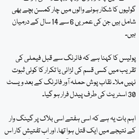
حملے میں چار نوجوان اور چار بچے زخمی ہوئے:
گولیوں کا شکار ہونے والوں میں چار کمسن بچے بھی
شامل ہیں جن کی عمریں 6 سے 14 سال کے درمیان
ہیں۔
پولیس کا کہنا ہے کہ فائرنگ سے قبل فیملی کی
تقریب میں کسی قسم کی لڑائی یا تکرار کا کوئی ثبوت
نہیں ملا۔ نقاب پوش حملہ آور فائرنگ کے بعد ویسٹ
30 اسٹریٹ کی طرف پیدل فرار ہو گیا۔
اہم بات یہ ہے کہ اسی ہفتے اسی بلاک پر گینگ وار
کے نتیجے میں ایک قتل ہوا تھا، اور اب تفتیش کار اس