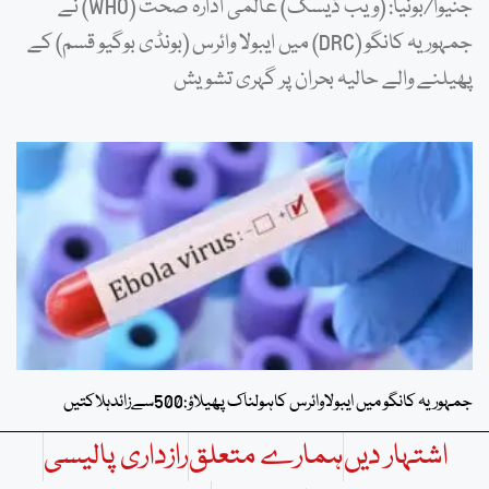
جنیوا/بونیا: (ویب ڈیسک) عالمی ادارہ صحت (WHO) نے
جمہوریہ کانگو (DRC) میں ایبولا وائرس (بونڈی بوگیو قسم) کے
پھیلنے والے حالیہ بحران پر گہری تشویش
جمہوریہ کانگو میں ایبولاوائرس کاہولناک پھیلاؤ:500سےزائدہلاکتیں
اشتہار دیں
ہمارے متعلق
رازداری پالیسی