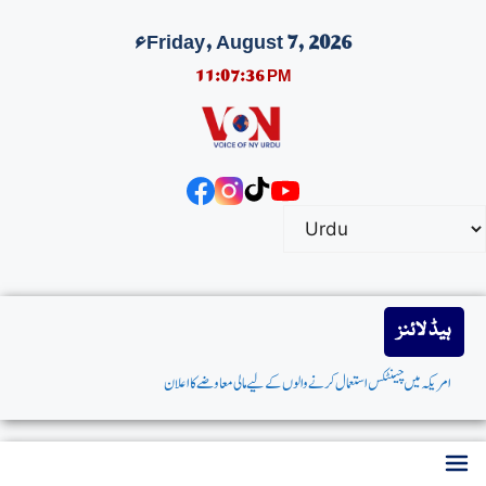
Friday, August 7, 2026ء
11:07:37 PM
ہیڈ لائنز
امریکہ میں چینٹکس استعمال کرنے والوں کے لیے مالی معاوضے کا اعلان