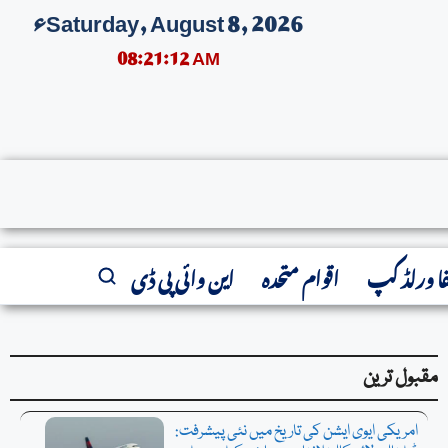
Saturday, August 8, 2026ء
08:21:12 AM
انفیلڈکوخیربادکہنےکےبعدمحمدصلاح کابڑا سرپرائز:مصرکےسٹاربیٹر نےترکش کلب’طر
فا ورلڈ کپ
اقوام متحدہ
این وائی پی ڈی
مقبول ترین
امریکی ایوی ایشن کی تاریخ میں نئی پیشرفت: