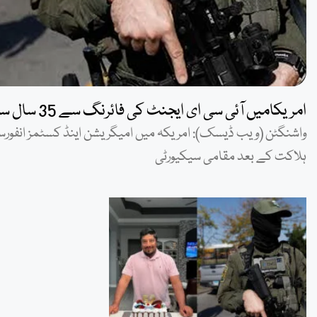
امریکامیں آئی سی ای ایجنٹ کی فائرنگ سے 35 سال سےمقیم محنت کش ہلاک
ہلاکت کے بعد مقامی سیکیورٹی