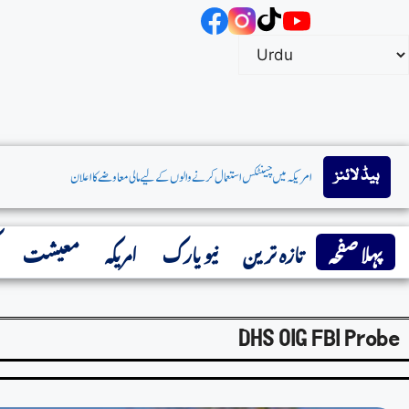
ہیڈ لائنز
پہلا صفحہ
تازہ ترین
نیو یارک
امریکہ
معیشت
DHS OIG FBI Probe