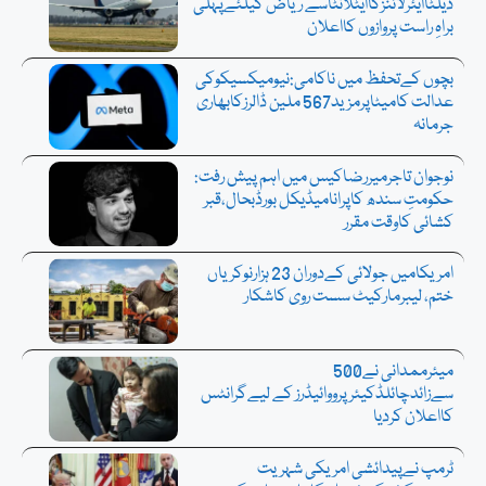
ڈیلٹاایئرلائنزکاایٹلانٹاسے ریاض کیلئےپہلی
براہِ راست پروازوں کااعلان
بچوں کےتحفظ میں ناکامی:نیومیکسیکوکی
عدالت کامیٹاپرمزید567 ملین ڈالرزکابھاری
جرمانہ
نوجوان تاجرمیررضاکیس میں اہم پیش رفت:
حکومتِ سندھ کاپرانامیڈیکل بورڈبحال،قبر
کشائی کاوقت مقرر
امریکامیں جولائی کےدوران 23 ہزارنوکریاں
ختم، لیبرمارکیٹ سست روی کاشکار
میئرممدانی نے500
سےزائدچائلڈکیئرپرووائیڈرز کے لیےگرانٹس
کااعلان کردیا
ٹرمپ نےپیدائشی امریکی شہریت