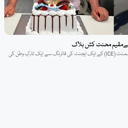
واشنگٹن (ویب ڈیسک): امریکہ میں امیگریشن اینڈ کسٹمز انفورسمنٹ (ICE) کے ایک ایجنٹ کی فائرنگ سے ایک تارکِ وطن کی