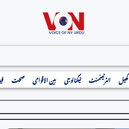
کھیل
انٹرٹینمنٹ
ٹیکنالوجی
بین الاقوامی
صحت
فی