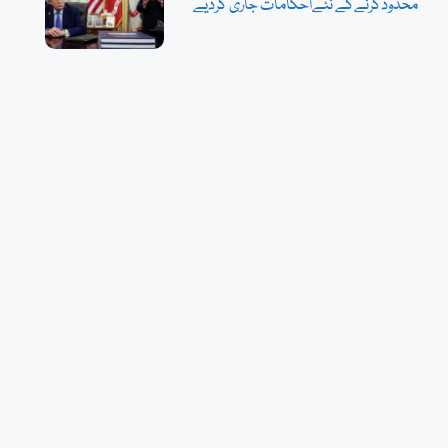
محدودکرنےکے نئےاحکامات جاری کردیے