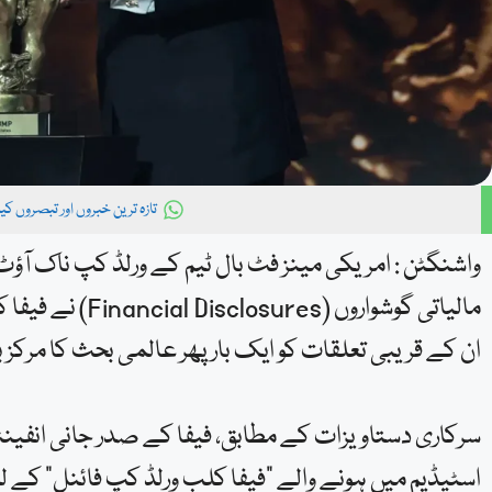
تازہ ترین خبروں اور تبصروں ک
ان کے قریبی تعلقات کو ایک بار پھر عالمی بحث کا مرکز ب
سرکاری دستاویزات کے مطابق، فیفا کے صدر جانی انفینٹ