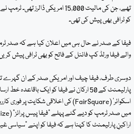
تھے، جن کی مالیت 15,000 امریکی ڈا
کو ٹرافی بھی پیش کی تھی۔
والے فیفا ورلڈ کپ فائنل کے فاتح کو بھی ٹرافی پیش کری
دوسری طرف، فیفا چیف اور امریکی صدر کے ان گہرے تعل
پارلیمنٹ کے 50 ارکان نے فیفا کو ایک باقاعد
اراکینِ پارلیمنٹ کا کہنا ہے کہ فیفا کو اپنے “سیاسی غیر