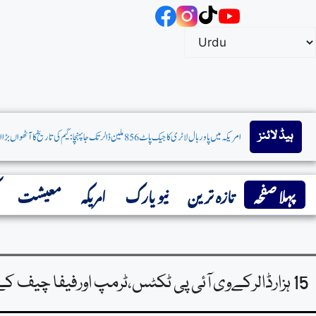
ہیڈ لائنز
سابق صدر کےدفاعی وکیل کانیاکردار:ٹوڈبلانچ امریکی اٹارنی جنرل مقرر،امریکی سینیٹ نے
پہلا صفحہ
تازہ ترین
نیو یارک
امریکہ
معیشت
15 ہزارڈالرکےوی آئی پی ٹکٹس،ٹرمپ اورفیفا چیف کےتعلقات پرسوالات