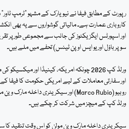
رپورٹ کے مطابق فیفا نے نیویارک کے مشہو “ٹرمپ ٹاور” می
کاروباری عمارت ہے۔ مالیاتی گوشواروں سے یہ بھی انک
سوپر باؤل اور یو ایس اوپن ٹینس) تحفے میں ملے ہیں۔
ورلڈ کپ 2026 چونکہ امریکہ، کینیڈا اور میکسی
اور سفارتی معاملات کے لیے امریکی حکومت کا فیفا کے سا
ورلڈ کپ کے میچز میں شرکت کر چکے ہیں۔
سیکریٹری داخلہ مارک وین مولن کو اس وقت تنقید کا سامن