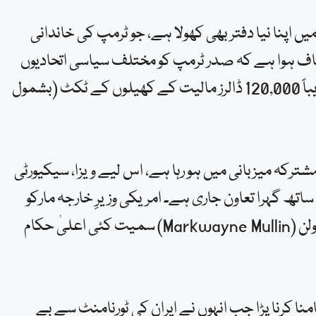
ں اپنا نیا دفتر بھی کھولا ہے، جو ٹرمپ کی خاندانی
شاف ہوا ہے کہ صدر ٹرمپ کو مختلف سیاسی اتحادیوں
اور اسپورٹس ایگزیکٹوز کی جانب سے مجموعی طور پر تقریباً 120,000 ڈالرز مالیت کے کھیلوں کے ٹکٹ (بشمول
کو کی مشترکہ میزبانی میں ہو رہا ہے، اس لیے ویزا، سیکیورٹی
تھ گہرا تعاون جاری ہے۔ امریکی وزیرِ خارجہ مارکو
روبیو (Marco Rubio) اور سیکریٹری داخلہ مارک وین مولن (Markwayne Mullin) سمیت کئی اعلیٰ حکام
ا کرنا پڑا جب انہوں نے ایران کی ٹورنامنٹ سے بے