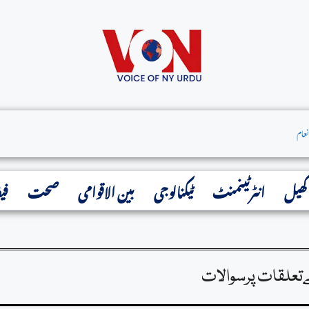
 توثیق کردی
کھیل
انٹرٹینمنٹ
ٹیکنالوجی
بین الاقوامی
صحت
فی