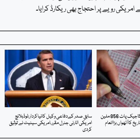
 امریکی رویے پر احتجاج بھی ریکارڈ کرایا۔
امریکہ میں پاوربال لاٹری کاجیک پاٹ 856 ملین
سابق صدر کےدفاعی وکیل کانیاکردار:ٹوڈبلانچ
یخ کاآٹھواں بڑاانعام
امریکی اٹارنی جنرل مقرر،امریکی سینیٹ نے توثیق
کردی