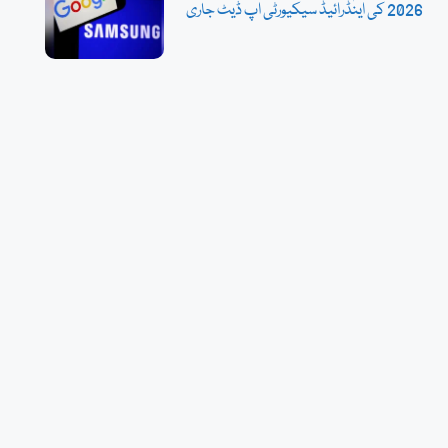
2026 کی اینڈرائیڈ سیکیورٹی اپ ڈیٹ جاری