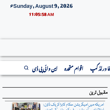
Sunday, August 9, 2026ء
11:05:59 AM
فا ورلڈ کپ
اقوام متحدہ
این وائی پی ڈی
مقبول ترین
امریکہ میں امیگریشن حکام کابڑاکریک ڈاؤن: