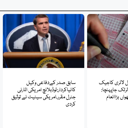
ال لاٹری کاجیک
سابق صدر کےدفاعی وکیل
ین ڈالرتک جاپہنچا:
کانیاکردار:ٹوڈبلانچ امریکی اٹارنی
واں بڑاانعام
جنرل مقرر،امریکی سینیٹ نے توثیق
کردی