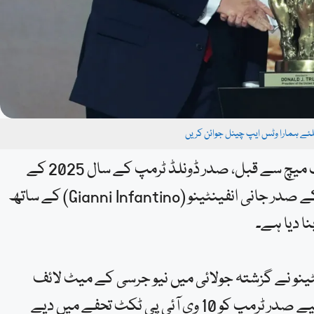
یلئے ہمارا وٹس ایپ چینل جوائن کریں
واشنگٹن : امریکی مینز فٹ بال ٹیم کے ورلڈ کپ ناک آؤٹ میچ سے قبل، صدر ڈونلڈ ٹرمپ کے سال 2025 کے
مالیاتی گوشواروں (Financial Disclosures) نے فیفا کے صدر جانی انفینٹینو (Gianni Infantino) کے ساتھ
نا دیا ہے۔
ینو نے گزشتہ جولائی میں نیو جرسی کے میٹ لائف
اسٹیڈیم میں ہونے والے “فیفا کلب ورلڈ کپ فائنل” کے لیے صدر ٹرمپ کو 10 وی آئی پی ٹکٹ تحفے میں دیے