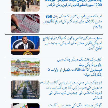
ایٹلانٹامیں’آپریشن سیف کمیونٹی‘کےتحت
1200 سےزائدغیرقانونی تارکینِ وطن گرفتار
امریکہ میں پاوربال لاٹری کاجیک پاٹ 856
ملین ڈالرتک جاپہنچا: گیم کی تاریخ کاآٹھواں
بڑاانعام
سابق صدر کےدفاعی وکیل کانیاکردار:ٹوڈبلانچ
امریکی اٹارنی جنرل مقرر،امریکی سینیٹ نے
توثیق کردی
کوئینزکےفلشنگ میڈوزپارک میں
روایتی’ڈریگن بوٹ
فیسٹیول‘کاآغاز:ثقافت،کھیل اورروایات کا
رنگارنگ میلہ
نیویارک سٹی میں’سمر اسٹریٹس‘کاتیسراہفتہ:
منہیٹن کی اہم سڑکیں گاڑیوں کے لیے بند،
نیویارک نکس کی چیمپئن شپ سائن کی
نمائش
گوگل اور سام سنگ کی جانب سے اگست