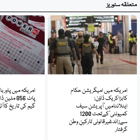
متعلقہ سٹوریز
امریکہ میں امیگریشن حکام
امریکہ میں پاورب
کابڑاکریک ڈاؤن:
پاٹ 856 مل
ایٹلانٹامیں’آپریشن سیف
گیم کی تاریخ کاآٹھ
کمیونٹی‘کےتحت 1200
سےزائدغیرقانونی تارکینِ وطن
گرفتار