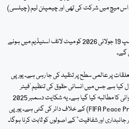
لرز تھی۔ ٹرمپ نے اس میچ میں شرکت کی تھی اور چیمپئن ٹیم (چیلسی)
فیفا کے صدر نے حال ہی میں اعلان کیا ہے کہ صدر ٹرمپ 19 جولائی 2026 کو میٹ لائف اسٹیڈیم میں ہونے
ں گے۔
قات پر عالمی سطح پر تنقید کی جا رہی ہے۔ یورپی
ہ خط ارسال کیا ہے جس میں انسانی حقوق کی تنظیم ‘فیئر
اسکوائر’ (FairSquare) کی اخلاقی شکایت پر فوری کارروائی کا مطالبہ کیا گیا ہے۔ یہ شکایت دسمبر 2025
میں صدر ٹرمپ کو دیے گئے پہلے “فیفا پیس پرائز” (FIFA Peace Prize) کے خلاف دائر کی گئی ہے۔ یورپی
 جانبداری اور شفافیت” کے اصولوں کو ثابت کرنا ہوگا۔