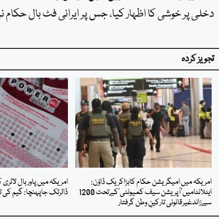
دخلی پر خوشی کا اظہار کیا، جس پر ایرانی فٹ بال حکام نے
تجویز کردہ
امریکہ میں امیگریشن حکام کابڑاکریک ڈاؤن:
ایٹلانٹامیں’آپریشن سیف کمیونٹی‘کےتحت 1200
ڈالرتک جاپہنچا: گیم کی تار
سےزائدغیرقانونی تارکینِ وطن گرفتار