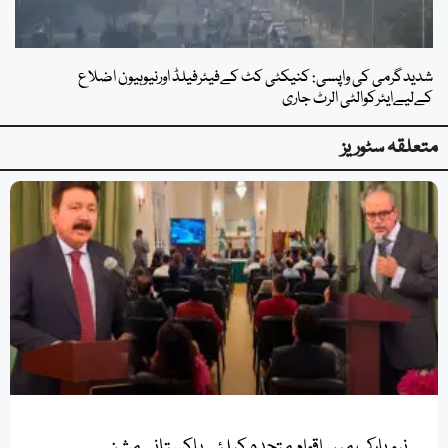
شدیدگرمی کی واپسی: کنیکٹی کٹ کےفیئرفیلڈ اورنیوہیون اضلاع
کےلیےایئرکوالٹی الرٹ جاری
متعلقہ سٹوریز
نیویارک میں اقوامِ متحدہ کیلئےپاکستانی مشن