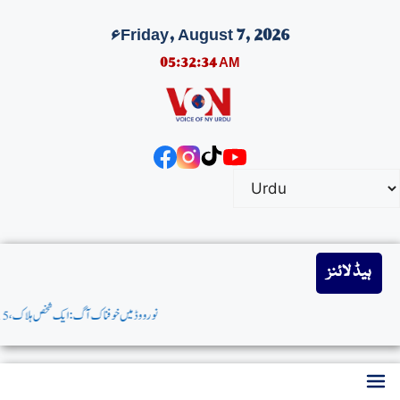
Friday, August 7, 2026ء
05:32:35 AM
ہیڈ لائنز
نورووڈمیں خوفناک آگ:ایک شخص ہلاک،15 زخمی، میئرزوہران ممدانی کااظہارِافسوس