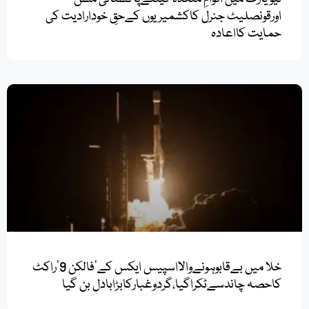
اورقونصلیٹ جنرل کاکشمیریوں کےحقِ خودارادیت کی
حمایت کااعادہ
خلا میں بےقابوہونےوالااسپیس ایکس کے’فالکن 9’راکٹ
کاحصہ چاندسےٹکراگیا،گردوغبارکابڑابادل بن گیا