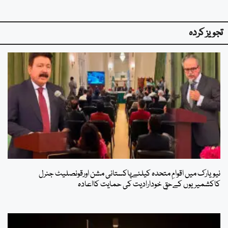
تجویز کردہ
نیویارک میں اقوامِ متحدہ کیلئےپاکستانی مشن اورقونصلیٹ جنرل
کاکشمیریوں کےحقِ خودارادیت کی حمایت کااعادہ