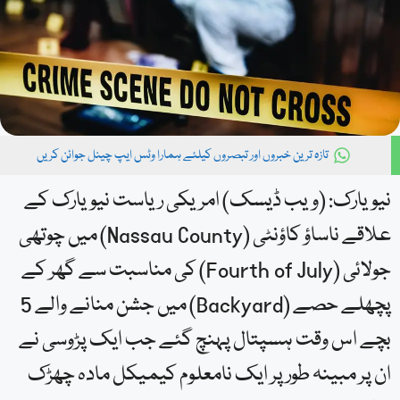
تازہ ترین خبروں اور تبصروں کیلئے ہمارا وٹس ایپ چینل جوائن کریں
نیویارک: (ویب ڈیسک) امریکی ریاست نیویارک کے
علاقے ناساؤ کاؤنٹی (Nassau County) میں چوتھی
جولائی (Fourth of July) کی مناسبت سے گھر کے
پچھلے حصے (Backyard) میں جشن منانے والے 5
بچے اس وقت ہسپتال پہنچ گئے جب ایک پڑوسی نے
ان پر مبینہ طور پر ایک نامعلوم کیمیکل مادہ چھڑک