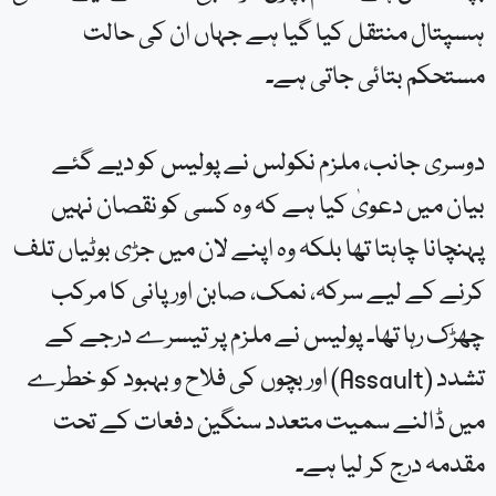
ہسپتال منتقل کیا گیا ہے جہاں ان کی حالت
مستحکم بتائی جاتی ہے۔
دوسری جانب، ملزم نکولس نے پولیس کو دیے گئے
بیان میں دعویٰ کیا ہے کہ وہ کسی کو نقصان نہیں
پہنچانا چاہتا تھا بلکہ وہ اپنے لان میں جڑی بوٹیاں تلف
کرنے کے لیے سرکہ، نمک، صابن اور پانی کا مرکب
چھڑک رہا تھا۔ پولیس نے ملزم پر تیسرے درجے کے
تشدد (Assault) اور بچوں کی فلاح و بہبود کو خطرے
میں ڈالنے سمیت متعدد سنگین دفعات کے تحت
مقدمہ درج کر لیا ہے۔