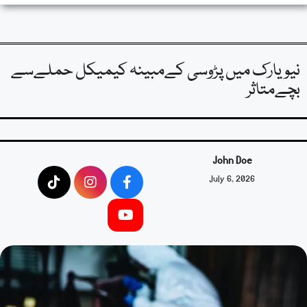
نیویارک میں پڑوسی کےمبینہ کیمیکل حملےسے
بچےمتاثر
John Doe
July 6, 2026