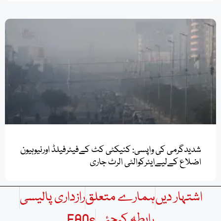
شدیدگرمی کی واپسی: کنیکٹی کٹ کےفیئرفیلڈ اورنیوہیون
اضلاع کےلیےایئرکوالٹی الرٹ جاری
اشتہار دیں
ہمارے متعلق
رازداری پالیسی
رابطہ کیجئے
FAQs