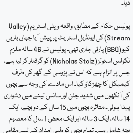
دیا۔
پولیس حکام کے مطابق، واقعہ ویلی اسٹریم (Valley
Stream) کی ایونڈیل اسٹریٹ پر پیش آیا جہاں باربی
کیو (BBQ) پارٹی جاری تھی۔ پولیس نے 46 سالہ ملزم
نکولس اسٹولز (Nicholas Stolz) کو گرفتار کر لیا ہے،
جس پر الزام ہے کہ اس نے پڑوسی کے گھر کی طرف
کیمیکل کا چھڑکاؤ کیا۔ اس مادے کی وجہ سے بچوں
کی آنکھوں میں شدید جلن اور سانس لینے میں دشواری
پیدا ہوئی۔ متاثرہ بچوں میں 15 سال کے دو بچے، ایک
14 سالہ، ایک 3 سالہ اور ایک محض 1 سال کا معصوم
بچہ شامل ہے۔ تمام بچوں کو طبی امداد کے لیے مقامی