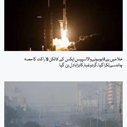
خلا میں بےقابوہونےوالااسپیس ایکس کے’فالکن 9’راکٹ کاحصہ
چاندسےٹکراگیا،گردوغبارکابڑابادل بن گیا