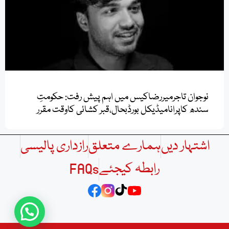
نوجوان تاجرمیررضاکیس میں اہم پیش رفت: حکومتِ
سندھ کاپرانامیڈیکل بورڈبحال،قبر کشائی کاوقت مقرر
اشتہار دیں
ہمارے متعلق
رازداری پالیسی
رابطہ کیجئے
FAQs