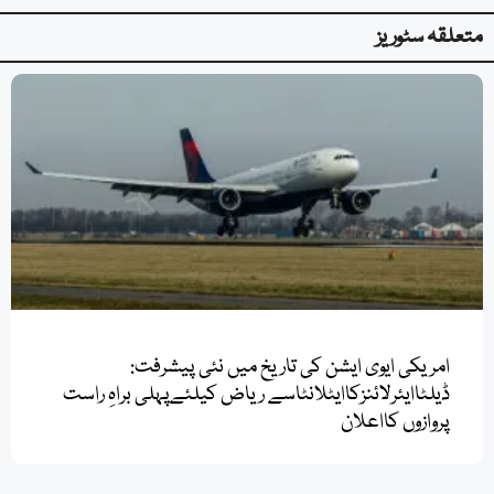
متعلقہ سٹوریز
امریکی ایوی ایشن کی تاریخ میں نئی پیشرفت:
ڈیلٹاایئرلائنزکاایٹلانٹاسے ریاض کیلئےپہلی براہِ راست
پروازوں کااعلان