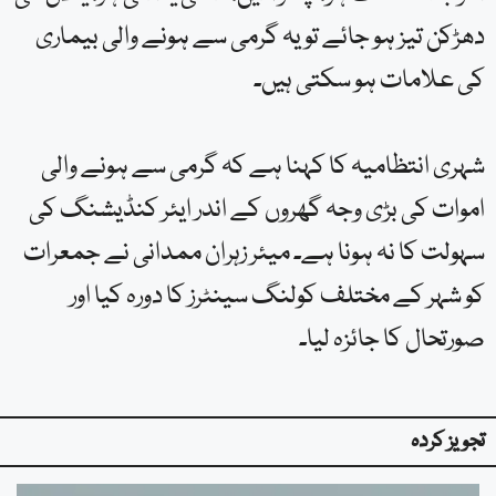
اگر جلد خشک ہو، چکر آئیں، متلی یا الٹی ہو، یا دل کی
دھڑکن تیز ہو جائے تو یہ گرمی سے ہونے والی بیماری
کی علامات ہو سکتی ہیں۔
شہری انتظامیہ کا کہنا ہے کہ گرمی سے ہونے والی
اموات کی بڑی وجہ گھروں کے اندر ایئر کنڈیشنگ کی
سہولت کا نہ ہونا ہے۔ میئر زہران ممدانی نے جمعرات
کو شہر کے مختلف کولنگ سینٹرز کا دورہ کیا اور
صورتحال کا جائزہ لیا۔
تجویز کردہ