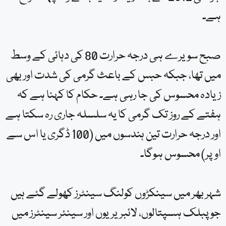
جولائی 2012 کے بعد ریکارڈ کیا جانے والا پہلا موقع
ہے۔
صبح سویرے ہی درجہ حرارت 80 کی دہائی کے وسط
میں تھا، جبکہ حبس کے باعث گرمی کی شدت اور بھی
زیادہ محسوس کی جا رہی ہے۔ حکام کا کہنا ہے کہ
ہفتے کے روز تک گرمی کا یہ سلسلہ جاری رہ سکتا ہے
اور درجہ حرارت تین ہندسوں میں (100 ڈگری یا اس سے
اوپر) محسوس ہوگا۔
شہر بھر میں سینکڑوں کولنگ سینٹرز کھولے گئے ہیں
جو پبلک ہسپتالوں، لائبریریوں اور سینئر سینٹرز میں