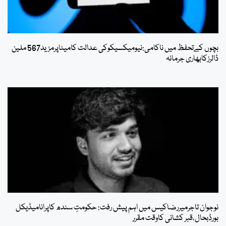
بچوں کےتحفظ میں ناکامی:نیومیکسیکوکی عدالت کامیٹاپرمزید567 ملین
ڈالرزکابھاری جرمانہ
نوجوان تاجرمیررضاکیس میں اہم پیش رفت: حکومتِ سندھ کاپرانامیڈیکل
بورڈبحال،قبر کشائی کاوقت مقرر