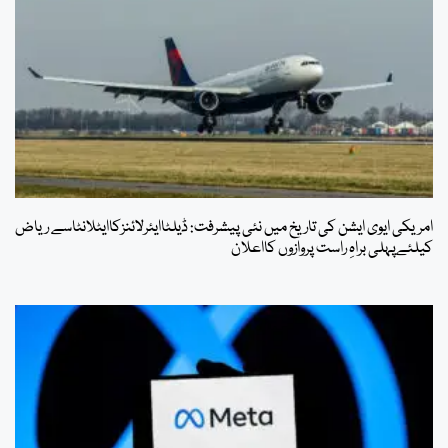
امریکی ایوی ایشن کی تاریخ میں نئی پیشرفت: ڈیلٹاایئرلائنزکاایٹلانٹاسے ریاض
کیلئےپہلی براہِ راست پروازوں کااعلان