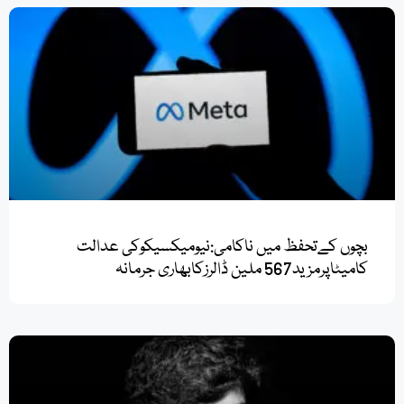
بچوں کےتحفظ میں ناکامی:نیومیکسیکوکی عدالت
کامیٹاپرمزید567 ملین ڈالرزکابھاری جرمانہ