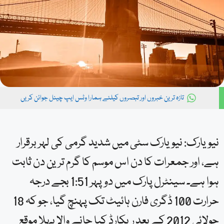
تازہ ترین خبروں اور تبصروں کیلئے ہمارا وٹس ایپ چینل جوائن کریں
نیویارک: نیویارک سٹی میں شدید گرمی کی لہر برقرار
ہے، اور جمعرات کا دن اس موسم کا گرم ترین دن ثابت
ہوا ہے۔ سینٹرل پارک میں دوپہر 1:51 بجے درجہ
حرارت 100 ڈگری فارن ہائیٹ تک پہنچ گیا، جو کہ 18