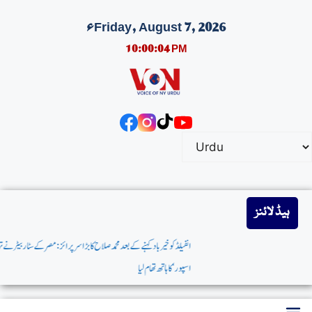
Friday, August 7, 2026ء
10:00:05 PM
ہیڈ لائنز
انفیلڈکوخیربادکہنےکےبعدمحمدصلاح کابڑا سرپرائز:مصرکےسٹاربیٹر نےترکش کلب’طرابزون
اسپور‘کاہاتھ تھام لیا