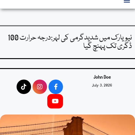
نیویارک میں شدیدگرمی کی لہر:درجہ حرارت 100
ڈگری تک پہنچ گیا
John Doe
July 3, 2026