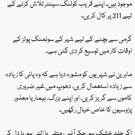
موجود ہیں۔ اپنے قریب کولنگ سینٹر تلاش کرنے کے
لیے 311 پر کال کریں۔
گرمی سے بچنے کے لیے شہر کے سوئمنگ پولز کے
اوقات کار میں توسیع کر دی گئی ہے۔
ماہرین نے شہریوں کو مشورہ دیا ہے کہ وہ پانی کا زیادہ
سے زیادہ استعمال کریں، دھوپ میں غیر ضروری
کاموں سے گریز کریں، اور اپنے بزرگ، بیمار یا معذور
پڑوسیوں کا خاص خیال رکھیں۔