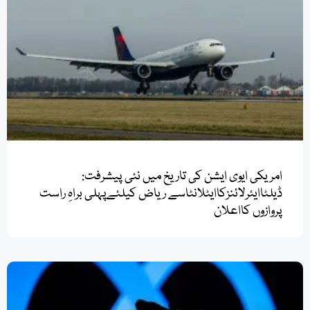
امریکی ایوی ایشن کی تاریخ میں نئی پیشرفت:
ڈیلٹاایئرلائنزکاایٹلانٹاسے ریاض کیلئےپہلی براہِ راست
پروازوں کااعلان