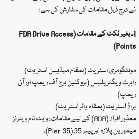
نے درج ذیل مقامات کی سفارش کی ہے:
1۔ بغیر ٹکٹ کے مقامات (FDR Drive Access
Points)
مونٹگومری اسٹریٹ (بمقام میڈیسن اسٹریٹ)
رابرٹ ویگنر پلیس (بروکلین برج آف ریمپ اور آن
ریمپ)
براڈ اسٹریٹ (بمقام واٹر اسٹریٹ)
معذور افراد (ADA) کے لیے مقامات: ویٹ نام ویٹرنز
میموریل پلازہ اور پیئر 35 (Pier 35)۔