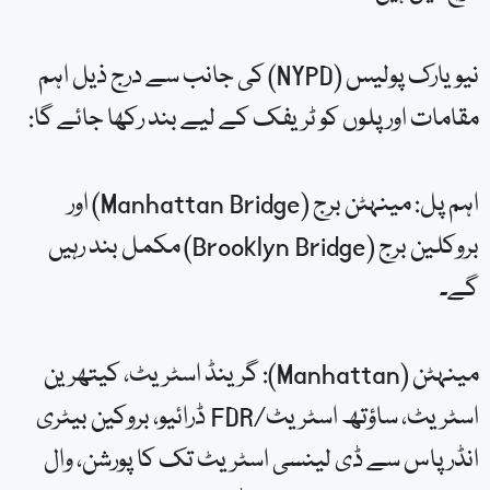
نیویارک پولیس (NYPD) کی جانب سے درج ذیل اہم
مقامات اور پلوں کو ٹریفک کے لیے بند رکھا جائے گا:
اہم پل: مینہٹن برج (Manhattan Bridge) اور
بروکلین برج (Brooklyn Bridge) مکمل بند رہیں
گے۔
مینہٹن (Manhattan): گرینڈ اسٹریٹ، کیتھرین
اسٹریٹ، ساؤتھ اسٹریٹ/FDR ڈرائیو، بروکین بیٹری
انڈر پاس سے ڈی لینسی اسٹریٹ تک کا پورشن، وال