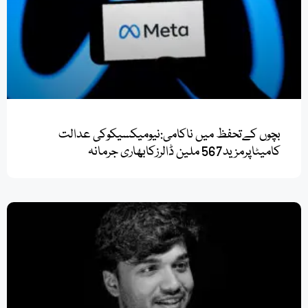
بچوں کےتحفظ میں ناکامی:نیومیکسیکوکی عدالت
کامیٹاپرمزید567 ملین ڈالرزکابھاری جرمانہ