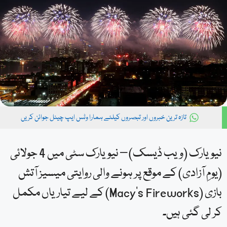
تازہ ترین خبروں اور تبصروں کیلئے ہمارا وٹس ایپ چینل جوائن کریں
نیویارک (ویب ڈیسک) – نیویارک سٹی میں 4 جولائی
(یومِ آزادی) کے موقع پر ہونے والی روایتی میسیز آتش
بازی (Macy’s Fireworks) کے لیے تیاریاں مکمل
کر لی گئی ہیں۔