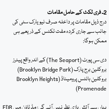
2۔ فری ٹکٹ کے حامل مقامات
درج ذیل مقامات پر داخلہ صرف نیویارک سٹی کی
جانب سے جاری کردہ مفت ٹکٹس کے ذریعے ہی
ممکن ہوگا:
دی سی پورٹ (The Seaport) کے اندر واقع پیئرز
بروکلین برج پارک (Brooklyn Bridge Park)
بروکلین ہائٹس پرومیناڈ (Brooklyn Heights
Promenade)
یہاں سے آتش بازی نظر نہیں آئے گی: مڈ ٹاؤن میں FDR