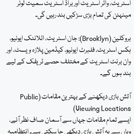
اسٹریٹ، واٹر اسٹریٹ اور براڈ اسٹریٹ سمیت لوئر
مینہٹن کی تمام بڑی سڑکیں بند رہیں گی۔
بروکلین (Brooklyn): جان اسٹریٹ، اٹلانٹک ایونیو،
ہکس اسٹریٹ، فلبرٹ ایونیو، کیڈمین پلازہ ویسٹ، اور
وان برنٹ اسٹریٹ کے مختلف حصے ٹریفک کے لیے
بند ہوں گے۔
آتش بازی دیکھنے کے بہترین مقامات (Public
Viewing Locations)
ایسے تمام مقامات جہاں سے آسمان صاف نظر آئے،
وہاں سے یہ آتش بازی دیکھی جا سکتی ہے۔ انتظامیہ