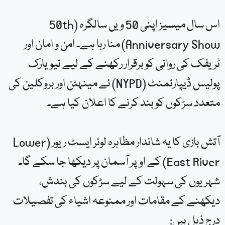
اس سال میسیز اپنی 50 ویں سالگرہ (50th
Anniversary Show) منا رہا ہے۔ امن و امان اور
ٹریفک کی روانی کو برقرار رکھنے کے لیے نیویارک
پولیس ڈیپارٹمنٹ (NYPD) نے مینہٹن اور بروکلین کی
متعدد سڑکوں کو بند کرنے کا اعلان کیا ہے۔
آتش بازی کا یہ شاندار مظاہرہ لوئر ایسٹ ریور (Lower
East River) کے اوپر آسمان پر دیکھا جا سکے گا۔
شہریوں کی سہولت کے لیے سڑکوں کی بندش،
دیکھنے کے مقامات اور ممنوعہ اشیاء کی تفصیلات
درج ذیل ہیں: