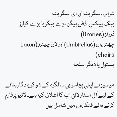
شراب، سگریٹ اور ای-سگریٹ
بیک پیکس، ڈفل بیگز، بڑے بیگز یا بڑے کولرز
ڈرونز (Drones)
چھتریاں (Umbrellas) اور لان چیئرز (Lawn
chairs)
پستول یا دیگر اسلحہ
میسیز نے اپنی پچاسویں سالگرہ کے شو کو یادگار بنانے
کے لیے آل اسٹار لائن اپ کا اعلان کیا ہے۔ لائیو پرفارم
کرنے والے فنکاروں میں شامل ہیں: