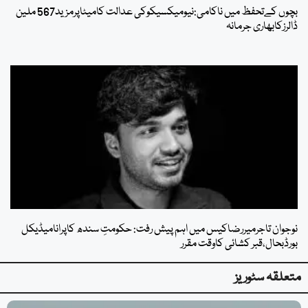
بچوں کےتحفظ میں ناکامی:نیومیکسیکوکی عدالت کامیٹاپرمزید567 ملین
ڈالرزکابھاری جرمانہ
نوجوان تاجرمیررضاکیس میں اہم پیش رفت: حکومتِ سندھ کاپرانامیڈیکل
بورڈبحال،قبر کشائی کاوقت مقرر
متعلقہ سٹوریز