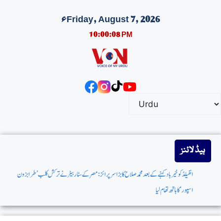
Friday, August 7, 2026ء
10:00:09 PM
ہیڈ لائنز
انفیلڈکوخیربادکہنےکےبعدمحمدصلاح کابڑا سرپرائز:مصرکےسٹاربیٹر نےترکش کلب’طرابزون
اسپور‘کاہاتھ تھام لیا