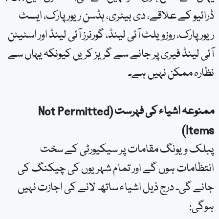
ڈرائیو کے علاقے، دی بیٹری، ہڈسن ریور پارک، ایسٹ
ریور پارک، روزویلٹ آئی لینڈ، گورنرز آئی لینڈ اور اسٹیٹن
آئی لینڈ فیری پر جانے سے گریز کریں کیونکہ یہاں سے
نظارہ ممکن نہیں ہے۔
ممنوعہ اشیاء کی فہرست (Not Permitted
Items)
پبلک ویونگ مقامات پر سیکیورٹی کے سخت
انتظامات ہوں گے اور تمام شہریوں کی چیکنگ کی
جائے گی۔ درج ذیل اشیاء ساتھ لانے کی اجازت نہیں
ہوگی: