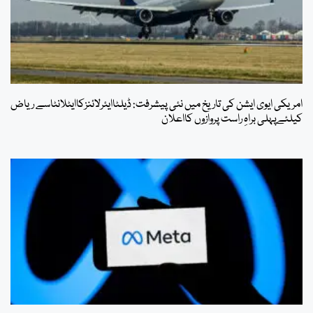
امریکی ایوی ایشن کی تاریخ میں نئی پیشرفت: ڈیلٹاایئرلائنزکاایٹلانٹاسے ریاض
کیلئےپہلی براہِ راست پروازوں کااعلان