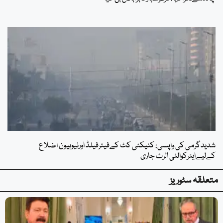
شدیدگرمی کی واپسی: کنیکٹی کٹ کےفیئرفیلڈ اورنیوہیون اضلاع
کےلیےایئرکوالٹی الرٹ جاری
متعلقہ سٹوریز