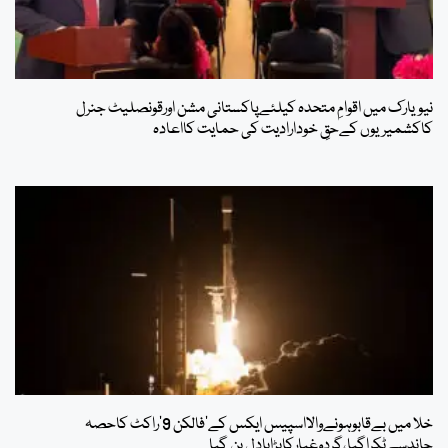
نیویارک میں اقوامِ متحدہ کیلئےپاکستانی مشن اورقونصلیٹ جنرل
کاکشمیریوں کےحقِ خودارادیت کی حمایت کااعادہ
خلا میں بےقابوہونےوالااسپیس ایکس کے’فالکن 9’راکٹ کاحصہ
چاندسےٹکراگیا،گردوغبارکابڑابادل بن گیا