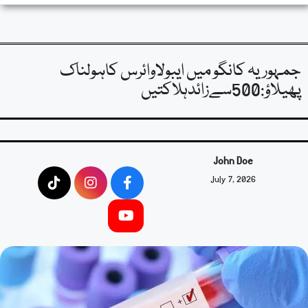
جمہوریہ کانگو میں ایبولاوائرس کاہولناک
پھیلاؤ:500سےزائدہلاکتیں
John Doe
July 7, 2026