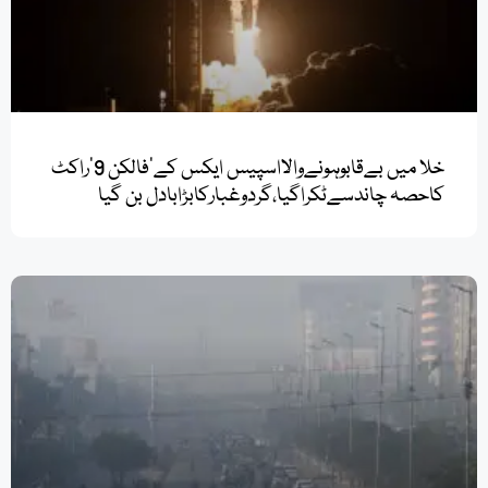
خلا میں بےقابوہونےوالااسپیس ایکس کے’فالکن 9’راکٹ
کاحصہ چاندسےٹکراگیا،گردوغبارکابڑابادل بن گیا