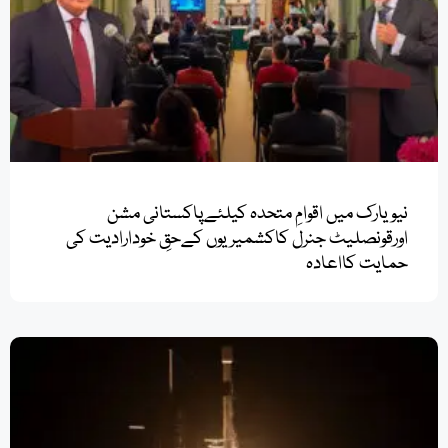
نیویارک میں اقوامِ متحدہ کیلئےپاکستانی مشن
اورقونصلیٹ جنرل کاکشمیریوں کےحقِ خودارادیت کی
حمایت کااعادہ