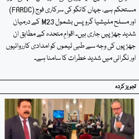
مستحکم ہے، جہاں کانگو کی سرکاری فوج (FARDC)
اور مسلح ملیشیا گروپس بشمول M23 کے درمیان
شدید جھڑپیں جاری ہیں۔ اقوامِ متحدہ کے مطابق ان
جھڑپوں کی وجہ سے طبی ٹیموں کو امدادی کارروائیوں
اور نگرانی میں شدید خطرات کا سامنا ہے۔
تجویز کردہ