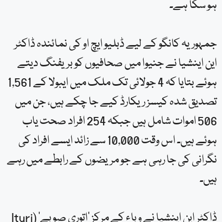
ہو سکا ہے۔
جمہوریہ کانگو کے لیے ڈبلیو ایچ او کی نمائندہ ڈاکٹر
این اینشیا نے جنیوا میں صحافیوں کو بریفنگ دیتے
ہوئے بتایا کہ 4 جولائی تک ملک میں ایبولا کے 1,561
تصدیق شدہ کیسز ریکارڈ کیے جا چکے ہیں، جن میں
506 اموات شامل ہیں جبکہ 254 افراد صحت یاب
ہوئے ہیں۔ اس وقت 10,000 سے زائد ایسے افراد کی
نگرانی کی جا رہی ہے جو مریضوں کے رابطے میں رہے
ہیں۔
ڈاکٹر این اینشیا نے وباء کے مرکز ‘اتوری صوبے’ (Ituri