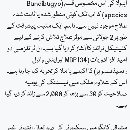
ایبولا کی اس مخصوص قسم (Bundibugyo
species) کا اب تک کوئی منظور شدہ یا ثابت شدہ
علاج موجود نہیں ہے۔ تاہم، ایک مثبت پیشرفت کے
طور پر 2 جولائی سے مؤثر علاج تلاش کرنے کے لیے
کلینیکل ٹرائلز کا آغاز کر دیا گیا ہے۔ ان ٹرائلز میں دو
امید افزا ادویات (MBP134 اور اینٹی وائرل
ریمیڈیسیویر) کا اکیلے یا ملا کر تجربہ کیا جا رہا ہے۔
اس کے علاوہ، ملک میں ٹیسٹنگ کی یومیہ
صلاحیت کو 30 سے بڑھا کر 2,000 سے زائد کر دیا گیا
ہے۔
مشرقی کانگو میں سیکیورٹی کی صورتحال انتہائی غیر