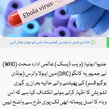
تازہ ترین خبروں اور تبصروں کیلئے ہمارا وٹس ایپ چینل جوائن کریں
جنیوا/بونیا: (ویب ڈیسک) عالمی ادارہ صحت (WHO)
نے جمہوریہ کانگو (DRC) میں ایبولا وائرس (بونڈی
بوگیو قسم) کے پھیلنے والے حالیہ بحران پر گہری
تشویش کا اظہار کرتے ہوئے انکشاف کیا ہے کہ اس
وباء کا اصل پیمانہ ابھی تک پوری طرح سے واضح نہیں