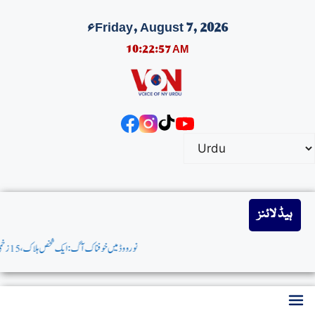
Friday, August 7, 2026ء
10:22:58 AM
ہیڈ لائنز
نورووڈمیں خوفناک آگ:ایک شخص ہلاک،15 زخمی، میئرزوہران ممدانی کااظہارِافسوس