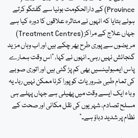
Province) کے دارالحکومت بونیا سے گفتگو کرتے
ہوئے بتایا کہ انہوں نے متاثرہ علاقوں کا دورہ کیا ہے
جہاں علاج کے مراکز (Treatment Centres)
مریضوں سے پوری طرح بھر چکے ہیں اور اب وہاں مزید
گنجائش نہیں رہی۔ انہوں نے کہا، “اس وقت ہمارے
پاس ایمبولینسیں بھی کم پڑ گئی ہیں اور اتوری صوبے
کی تمام طبی ضروریات کو پورا کرنا ممکن نہیں رہا۔ یہ
وباء ایک ایسے وقت میں پھیلی ہے جہاں پہلے ہی
مسلح تصادم، شہریوں کی نقل مکانی اور صحت کے
نظام پر شدید دباؤ ہے۔”