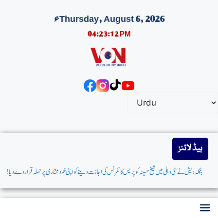
Thursday, August 6, 2026ء
04:23:12 PM
ہیڈ لائنز
بنگلہ دیش نےنئی دہلی میں شیخ حسینہ کو پریس کانفرنس کی اجازت دینےکواپنی خودمختاری پرحملہ قراردےدیا!