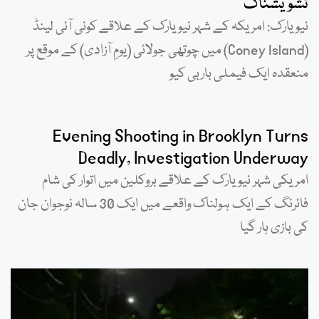
تشویشناک
نیویارک: امریکہ کے شہر نیویارک کے علاقے کونی آئی لینڈ
(Coney Island) میں چوتھی جولائی (یومِ آزادی) کے موقع پر
منعقدہ ایک فیملی باربی کیو
Evening Shooting in Brooklyn Turns
Deadly, Investigation Underway
امریکی شہر نیویارک کے علاقے بروکلین میں اتوار کی شام
فائرنگ کے ایک ہولناک واقعے میں ایک 30 سالہ نوجوان جان
کی بازی ہار گیا