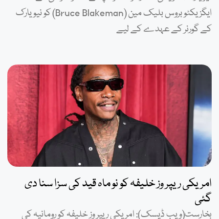
ایگزیکٹو بروس بلیک مین (Bruce Blakeman) کو نیو یارک
کے گورنر کے عہدے کے لیے
امریکی ریپر وز خلیفہ کو نو ماہ قید کی سزا سنا دی
گئی
بخارست(ویب ڈیسک): امریکی ریپر وز خلیفہ کو رومانیہ کی