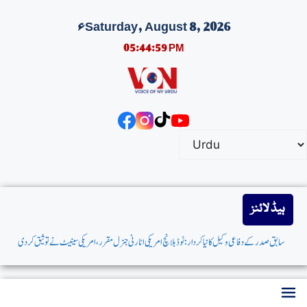
Saturday, August 8, 2026ء
05:45:00 PM
ہیڈ لائنز
سابق صدر کےدفاعی وکیل کانیاکردار:ٹوڈبلانچ امریکی اٹارنی جنرل مقرر،امریکی سینیٹ نے توثیق کردی