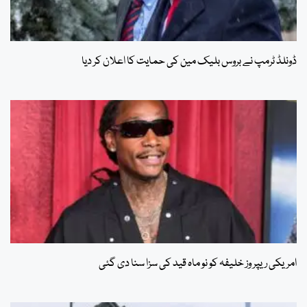
ڈونلڈ ٹرمپ نے بروس بلیک مین کی حمایت کا اعلان کر دیا
امریکی ریپر وز خلیفہ کو نو ماہ قید کی سزا سنا دی گئی