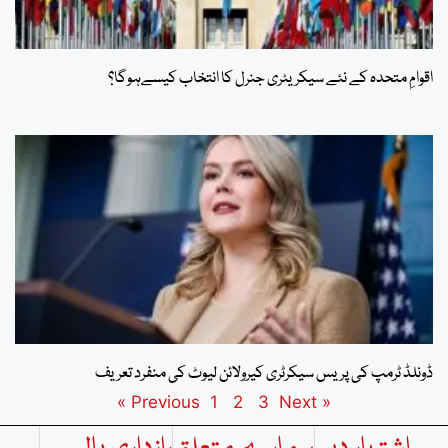
اقوامِ متحدہ کے نئے سیکریٹری جنرل کا انتخاب کیسےہوگا؟
ڈونلڈ ٹرمپ کی پریس سیکرٹری کیرولائن لیوٹ کی منفرد تعریف
1
2
3
Next »
« Previous