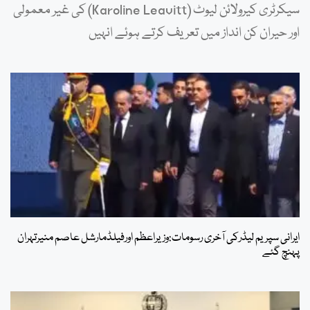
سیکرٹری کیرولائن لیوٹ (Karoline Leavitt) کی غیر معمولی
اور حیران کن انداز میں تعریف کرتے ہوئے انہیں
ایرانی سپریم لیڈرکی آخری رسومات:وزیراعظم اورفیلڈمارشل عاصم منیرتہران
پہنچ گئے