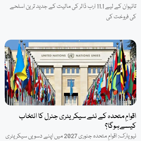
تائیوان کے لیے 11.1 ارب ڈالر کی مالیت کے جدید ترین اسلحے
کی فروخت کی
اقوامِ متحدہ کے نئے سیکریٹری جنرل کا انتخاب
کیسےہوگا؟
نیویارک: اقوامِ متحدہ جنوری 2027 میں اپنے دسویں سیکریٹری