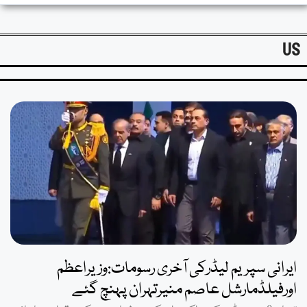
US
ایرانی سپریم لیڈرکی آخری رسومات:وزیراعظم
اورفیلڈمارشل عاصم منیرتہران پہنچ گئے