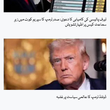
ٹیرف پالیسی کی کامیابی کا دعویٰ: صدر ٹرمپ کا سپریم کورٹ میں زیرِ
سماعت کیس پر اظہارِ تشویش
ڈونلڈ ٹرمپ کا عالمی سیاست پر غلبہ