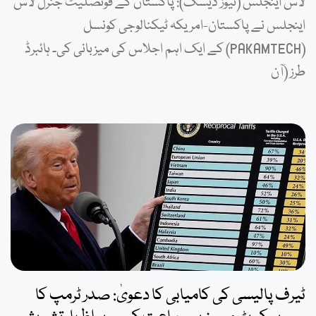
لاس اینجلس (نیوز ڈیسک): پاکستان کے قونصلیٹ جنرل لاس
اینجلس نے پاکستان-امریکہ ٹیکنالوجی کونسل
(PAKAMTECH) کے ایک اہم اجلاس کی میزبانی کی۔ ہائبرڈ
طرز (آن
ٹیرف پالیسی کی کامیابی کا دعویٰ: صدر ٹرمپ کا