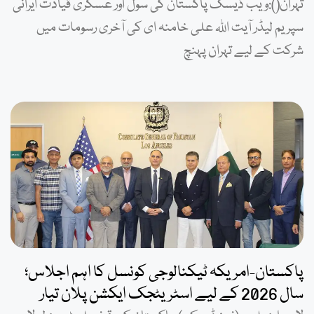
تہران():ویب ڈیسک پاکستان کی سول اور عسکری قیادت ایرانی
سپریم لیڈر آیت اللہ علی خامنہ ای کی آخری رسومات میں
شرکت کے لیے تہران پہنچ
پاکستان-امریکہ ٹیکنالوجی کونسل کا اہم اجلاس؛
سال 2026 کے لیے اسٹریٹجک ایکشن پلان تیار