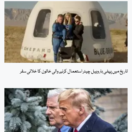
تاریخ میں پہلی بار وہیل چیئر استعمال کرنے والی خاتون کا خلائی سفر