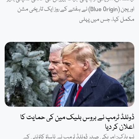
اوریجن (Blue Origin) نے ہفتے کے روز ایک تاریخی مشن
مکمل کیا، جس میں پہلی
ڈونلڈ ٹرمپ نے بروس بلیک مین کی حمایت کا
اعلان کر دیا
نیو یارک: امریکی صدر ڈونلڈ ٹرمپ نے ناساؤ کاؤنٹی کے