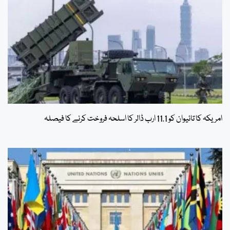
امریکہ کا تائیوان کو 11.1 ارب ڈالر کا اسلحہ فروخت کرنے کا فیصلہ