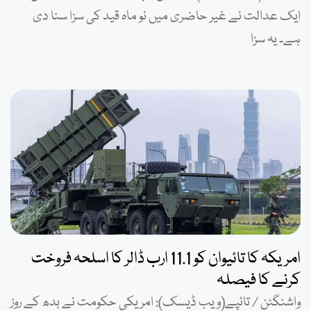
ایک عدالت نے غیر حاضری میں نو ماہ قید کی سزا سنا دی
ہے۔ یہ سزا
امریکہ کا تائیوان کو 11.1 ارب ڈالر کا اسلحہ فروخت
کرنے کا فیصلہ
واشنگٹن / تائپے(ویب ڈیسک): امریکی حکومت نے بدھ کے روز