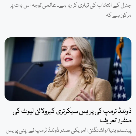
جنرل کے انتخاب کی تیاری کر رہا ہے۔ عالمی توجہ اس بات پر
مرکوز ہے کہ
ڈونلڈ ٹرمپ کی پریس سیکرٹری کیرولائن لیوٹ کی
منفرد تعریف
پینسلوینیا/واشنگٹن: امریکی صدر ڈونلڈ ٹرمپ نے اپنی پریس