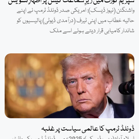
سپریم کورٹ میں زیرِ سماعت کیس پر اظہارِ تشویش
واشنگٹن (نیوز ڈیسک): امریکی صدر ڈونلڈ ٹرمپ نے اپنے
حالیہ خطاب میں اپنی ٹیرف (درآمدی ڈیوٹی) پالیسیوں کو
شاندار کامیابی قرار دیتے ہوئے اسے ملک
ڈونلڈ ٹرمپ کا عالمی سیاست پر غلبہ