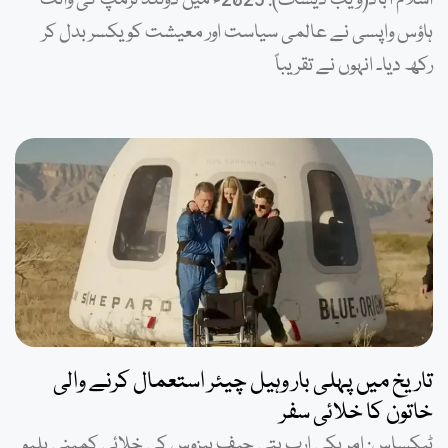
اسلام آباد(ویب ڈیسک): 2025ء میں ڈونلڈ ٹرمپ کی وائٹ
ہاؤس واپسی نے عالمی سیاست اور معیشت کو یکسر بدل کر
رکھ دیا۔ انہوں نے تقریباً
تاریخ میں پہلی بار وہیل چیئر استعمال کرنے والی
خاتون کا خلائی سفر
ٹیکساس: امریکی ارب پتی جیف بیزوس کی خلائی کمپنی بلیو